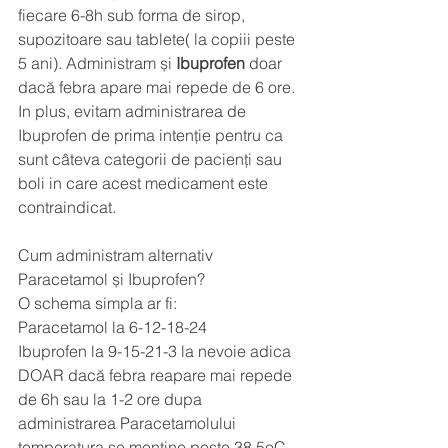
fiecare 6-8h sub forma de sirop, 
supozitoare sau tablete( la copiii peste 
5 ani). Administram și 
Ibuprofen
 doar 
dacă febra apare mai repede de 6 ore. 
In plus, evitam administrarea de 
Ibuprofen de prima intenție pentru ca 
sunt câteva categorii de pacienți sau 
boli in care acest medicament este 
contraindicat. 
Cum administram alternativ 
Paracetamol și Ibuprofen?
O schema simpla ar fi: 
Paracetamol la 6-12-18-24
Ibuprofen la 9-15-21-3 la nevoie adica 
DOAR dacă febra reapare mai repede 
de 6h sau la 1-2 ore dupa 
administrarea Paracetamolului 
temperatura se mentine peste 38.5oC. 