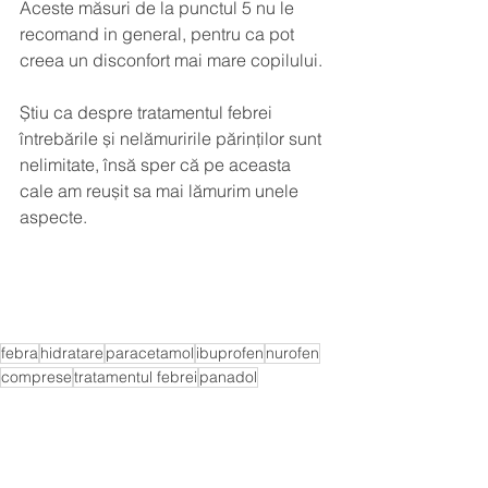
Aceste măsuri de la punctul 5 nu le 
recomand in general, pentru ca pot 
creea un disconfort mai mare copilului.
Știu ca despre tratamentul febrei 
întrebările și nelămuririle părinților sunt 
nelimitate, însă sper că pe aceasta 
cale am reușit sa mai lămurim unele 
aspecte.
febra
hidratare
paracetamol
ibuprofen
nurofen
comprese
tratamentul febrei
panadol
Febra