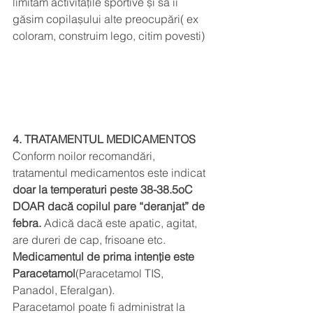
limitam activitățile sportive și sa ii 
găsim copilașului alte preocupări( ex 
coloram, construim lego, citim povesti)
4. TRATAMENTUL MEDICAMENTOS
Conform noilor recomandări, 
tratamentul medicamentos este indicat 
doar la temperaturi peste 38-38.5oC 
DOAR dacă copilul pare “deranjat” de 
febra.
 Adică dacă este apatic, agitat, 
are dureri de cap, frisoane etc. 
Medicamentul de prima intenție este 
Paracetamol
(Paracetamol TIS, 
Panadol, Eferalgan). 
Paracetamol poate fi administrat la 