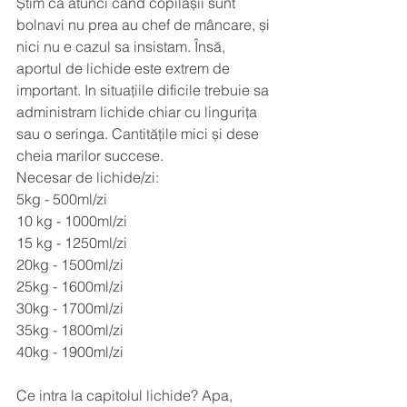
Știm ca atunci când copilașii sunt 
bolnavi nu prea au chef de mâncare, și 
nici nu e cazul sa insistam. Însă, 
aportul de lichide este extrem de 
important. In situațiile dificile trebuie sa 
administram lichide chiar cu lingurița 
sau o seringa. Cantitățile mici și dese 
cheia marilor succese. 
Necesar de lichide/zi:
5kg - 500ml/zi 
10 kg - 1000ml/zi 
15 kg - 1250ml/zi 
20kg - 1500ml/zi  
25kg - 1600ml/zi 
30kg - 1700ml/zi 
35kg - 1800ml/zi  
40kg - 1900ml/zi
Ce intra la capitolul lichide? Apa, 