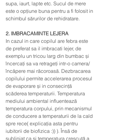
supa, iaurt, lapte etc. Sucul de mere 
este o opțiune buna pentru a fi folosit in 
schimbul sărurilor de rehidratare.
2. IMBRACAMINTE LEJERA 
In cazul in care copilul are febra este 
de preferat sa il imbracati lejer, de 
exemplu un tricou larg din bumbac și 
încercați sa va retrageți intr-o camera/ 
încăpere mai răcoroasă. Dezbracarea 
copilului permite accelerarea procesul 
de evaporare și in consecință 
scăderea temperaturii. Temperatura 
mediului ambiental influentează 
temperatura corpului, prin mecanismul 
de conducere a temperaturii de la cald 
spre rece( explicația asta pentru 
iubitorii de biofizica :)) ). Însă de 
subliniat ca și temperatura crescută a 