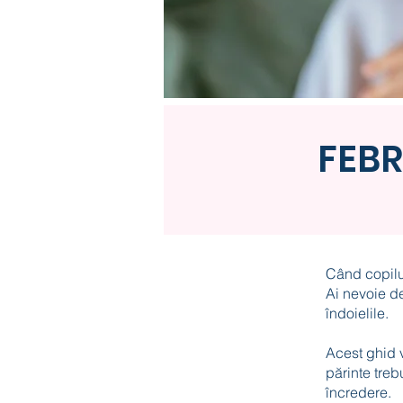
FEBR
Când copilul
Ai nevoie de
îndoielile.
Acest ghid v
părinte treb
încredere.