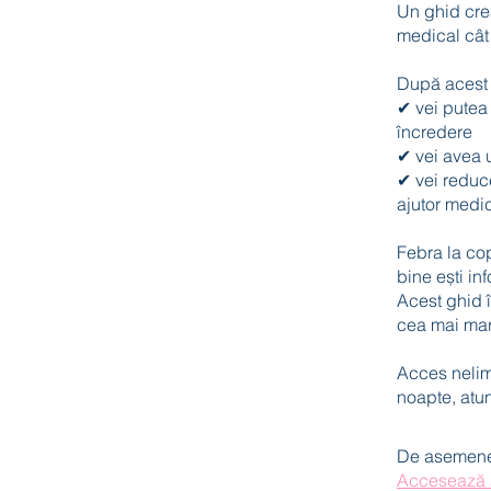
Un ghid crea
medical cât 
După acest 
✔ vei putea 
încredere
✔ vei avea 
✔ vei reduce
ajutor medi
Febra la cop
bine ești in
Acest ghid î
cea mai mar
Acces nelimi
noapte, atu
De asemenea,
Accesează a