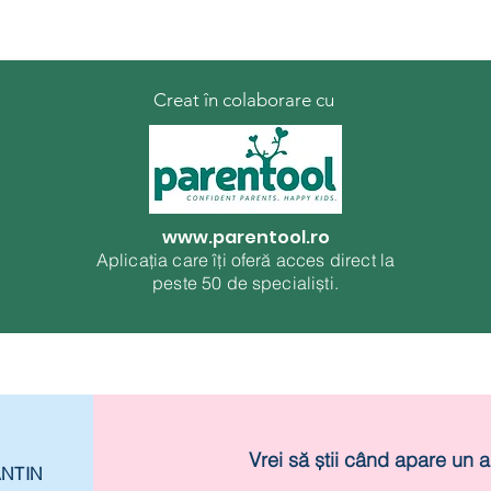
Creat în colaborare cu
www.parentool.ro
Aplicația care îți oferă acces direct la
peste 50 de specialiști.
Vrei să știi când apare un a
ANTIN