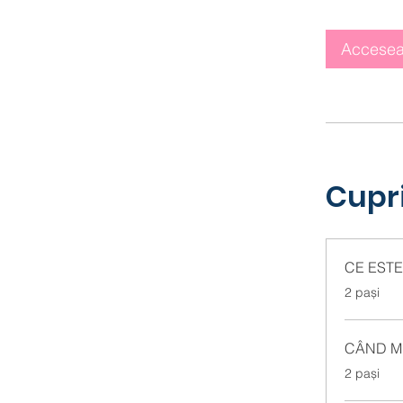
Accese
Cupr
CE ESTE
.
2 pași
CÂND M
.
2 pași