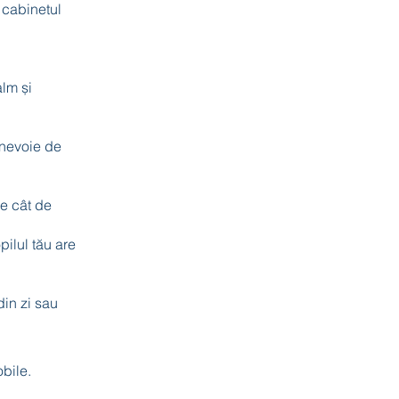
n cabinetul
alm și
e nevoie de
ce cât de
pilul tău are
din zi sau
bile.