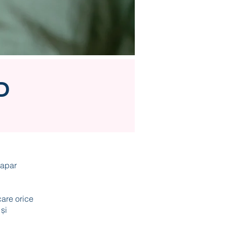
D
 apar
care orice
 și