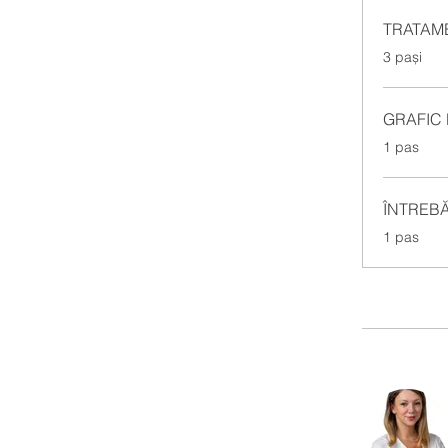
TRATAM
.
3 pași
GRAFIC 
.
1 pas
ÎNTREBĂ
.
1 pas