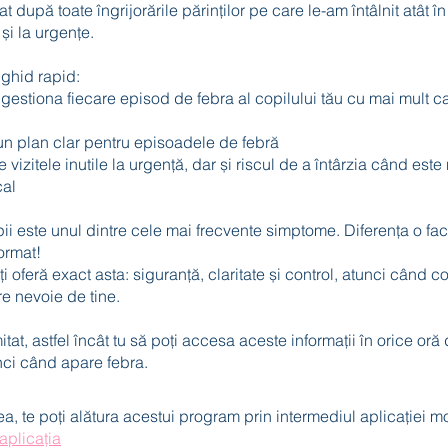
t după toate îngrijorările părinților pe care le-am întâlnit atât î
și la urgențe.
ghid rapid:
gestiona fiecare episod de febra al copilului tău cu mai mult c
un plan clar pentru episoadele de febră
 vizitele inutile la urgență, dar și riscul de a întârzia când est
cal
ii este unul dintre cele mai frecvente simptome. Diferența o fa
format!
ți oferă exact asta: siguranță, claritate și control, atunci când co
e nevoie de tine.
tat, astfel încât tu să poți accesa aceste informații în orice oră 
nci când apare febra.
 te poți alătura acestui program prin intermediul aplicației mo
plicația