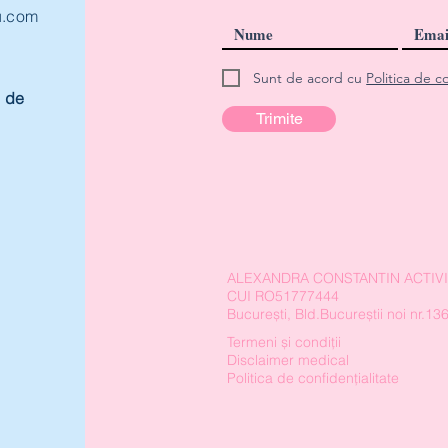
u.com
Sunt de acord cu
Politica de c
e de
Trimite
ALEXANDRA CONSTANTIN ACTIVI
CUI RO51777444
București, Bld.Bucureștii noi nr.13
Termeni și condiții
Disclaimer medical
Politica de confidențialitate