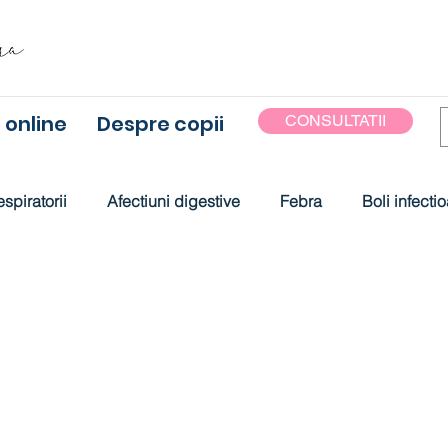
 online
Despre copii
CONSULTATII
espiratorii
Afectiuni digestive
Febra
Boli infecti
verse