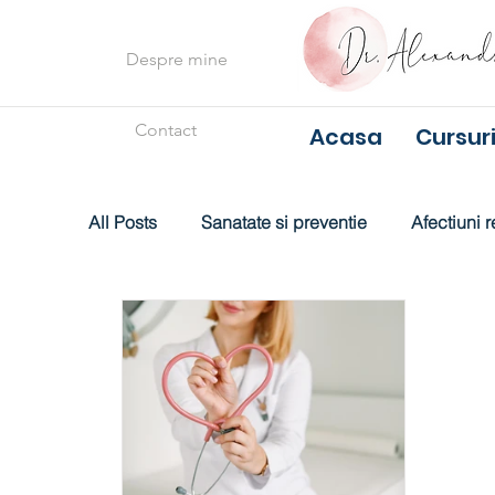
Despre mine
Contact
Acasa
Cursuri
All Posts
Sanatate si preventie
Afectiuni r
Alimentatie
Ingrijirea bebelusului
Di