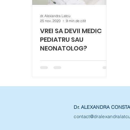
dr. Alexandra Latcu
25 nov. 2020
9 min de citit
VREI SA DEVII MEDIC
PEDIATRU SAU
NEONATOLOG?
Am scris acest articol pentru
studentii la medicina care se
gandesc sa isi aleaga la rezidentiat
specialiatea pediatrie sau
neonatologie.
Dr. ALEXANDRA CONST
contact@dralexandralatc