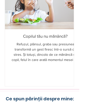
Copilul tău nu mănâncă?
Refuzul, plânsul, graba sau presiunea
transformă un gest firesc într-o sursă de
stres. Și totuși, dincolo de ce mănâncă un
copil, felul în care arată momentul mesei are
un impact profund asupra relației lui cu
alimentația. Nu un aliment „minune” face
diferența, ci contextul repetat zilnic: rutina,
atmosfera, interacțiunea. Iar uneori,
schimbările mici sunt cele care contează cel
mai mult.
Ce spun părinții despre mine: